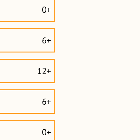
0+
6+
12+
6+
0+