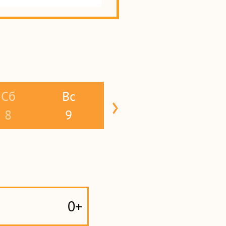
Сб
Вс
›
8
9
0+