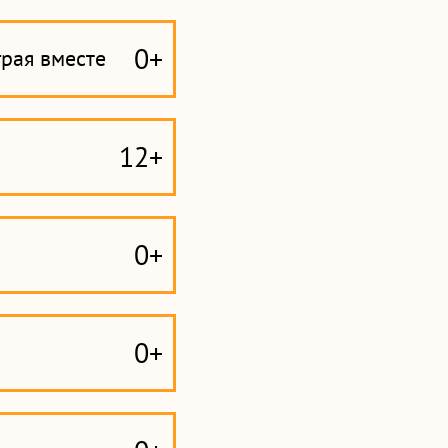
0+
грая вместе
12+
0+
0+