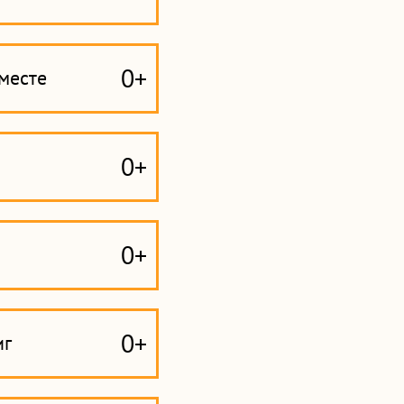
0+
месте
0+
0+
0+
иг