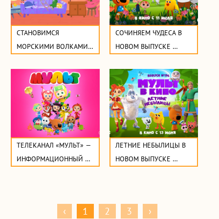
СТАНОВИМСЯ 
СОЧИНЯЕМ ЧУДЕСА В 
МОРСКИМИ ВОЛКАМИ 
НОВОМ ВЫПУСКЕ 
В НОВОМ ЭПИЗОДЕ 
«МУЛЬТ В КИНО»
«КАТЯ И ЭФ. КУДА-
УГОДНО-ДВЕРЬ»
ТЕЛЕКАНАЛ «МУЛЬТ» — 
ЛЕТНИЕ НЕБЫЛИЦЫ В 
ИНФОРМАЦИОННЫЙ 
НОВОМ ВЫПУСКЕ 
ПАРТНЁР ГОЛЬФ-
«МУЛЬТ В КИНО»
ФЕСТИВАЛЯ В 
ПОДМОСКОВЬЕ
‹
1
2
3
›