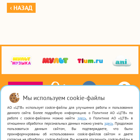
‹ НАЗАД
Мы используем cookie-файлы
АО «ЦТВ» использует cookie-файлы для улучшения работы и пользования
© 2026 Акционерное общество «Цифровое Телевидение» / АО «ЦТВ».
данного сайта. Более подробную информацию о Политике АО «ЦТВ» по
Регистрационный номер ЭЛ № ФС 77 — 79 283
от 02.11.2020
. Все права на любые
работе с cookie-файлами можно найти
здесь
, о Политике АО «ЦТВ» в
материалы, опубликованные на сайте, защищены в соответствии с российским
отношении обработки персональных данных можно узнать
здесь
. Продолжая
и международным законодательством об интеллектуальной собственности. Любое
пользоваться данным сайтом, Вы подтверждаете, что были
использование текстовых, фото, аудио и видеоматериалов возможно только
проинформированы об использовании cookie-файлов сайтом и даете
с согласия правообладателя (Акционерное общество «Цифровое Телевидение»).
согласие на обработку cookie-файлов. Вы можете отключить cookie-файлы в